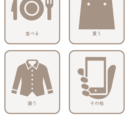
食べる
買う
装う
その他